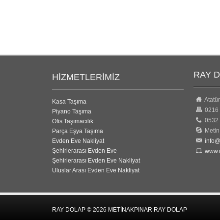
RAY D
HIZMETLERIMIZ
Atatür
Kasa Taşıma
0216 
Piyano Taşıma
0532 
Ofis Taşımacılık
Metin 
Parça Eşya Taşıma
Evden Eve Nakliyat
info@
Şehirlerarası Evden Eve
www.m
Şehirlerarası Evden Eve Nakliyat
Uluslar Arası Evden Eve Nakliyat
RAY DOLAP © 2026 METINAKPINAR RAY DOLAP