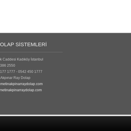
OLAP SISTEMLERI
k Caddesi Kadıköy İstanbul
386 2550
177 1777 - 0542 450 1777
Akpınar Ray Dolap
metinakpinarraydolap.com
etinakpinarraydolap.com